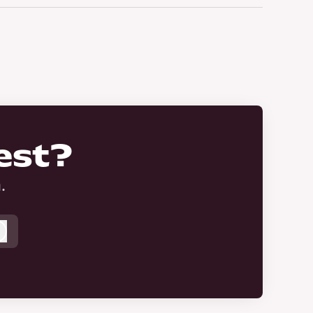
est?
.
Logga in